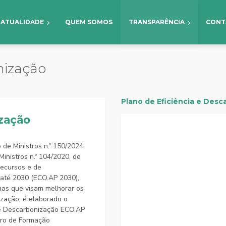
ATUALIDADE
QUEM SOMOS
TRANSPARÊNCIA
CONT
nização
Plano de Eficiência e Des
ização
de Ministros n.º 150/2024,
inistros n.º 104/2020, de
Recursos e de
 até 2030 (ECO.AP 2030),
rnas que visam melhorar os
ização, é elaborado o
 e Descarbonização ECO.AP
tro de Formação