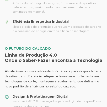
Através do corte digital avançado, reduzimos o desperdício de
pele e tecidos, maximizando o aproveitamento de cada
centímetro de material.
Eficiência Energética Industrial
Metodologias de produção que reduzem a pegada de carbono
e o consumo de energia em toda a linha de montagem.
O FUTURO DO CALÇADO
Linha de Produção 4.0
Onde o Saber-Fazer encontra a Tecnologia
Atualizámos a nossa infraestrutura técnica para responder aos
desafios da
indústria inteligente
. Investimos fortemente em
tecnologias de corte, montagem e acabamento que definem o
novo padrão de eficiência no setor do calçado.
Design & Prototipagem Digital
Sistemas CAD 2D/3D avançados para redução de desperdício e
tempo de desenvolvimento.