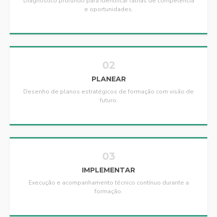
Diagnóstico profundo para identificar falhas de competência
e oportunidades.
02
PLANEAR
Desenho de planos estratégicos de formação com visão de
futuro.
03
IMPLEMENTAR
Execução e acompanhamento técnico contínuo durante a
formação.