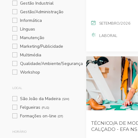
Gestão Industrial
Gestão/Administração
Informática
SETEMBRO/2026
Línguas
LABORAL
Manutenção
Marketing/Publicidade
Multimédia
Qualidade/Ambiente/Segurança
Workshop
LOCAL
São João da Madeira
(SJM)
Felgueiras
(FLG)
Formações on-line
(DT)
TÉCNICO/A DE MO
CALÇADO - EFA NS
HORÁRIO